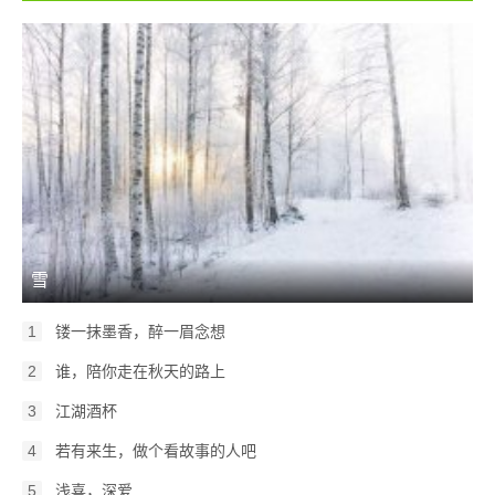
雪
1
镂一抹墨香，醉一眉念想
2
谁，陪你走在秋天的路上
3
江湖酒杯
4
若有来生，做个看故事的人吧
5
浅喜，深爱