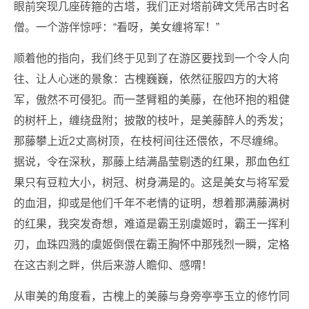
眼前突现几座砖箍的古塔，我们正对塔前碑文凭吊古时名
僧。一个游伴惊呼：“看呀，美女缠将军！”
顺着他的指向，我们终于见到了在游区要找到一个令人向
往、让人心迷的景象：古槐巍巍，依然征服四方的大将
军，傲然不可侵犯。而一茎臂粗的美藤，在他环抱的粗健
的树杆上，缠绕盘附；披散的枝叶，是美藤醉人的秀发；
那藤攀上近2丈高树顶，在枝柯间往还偎依，不尽缠绵。
据说，令在深秋，那藤上结满晶莹剔透的红果，那血色红
果只有豆粒大小，树冠、树身满是的。这是美女与将军爱
的血泪，抑或是他们千年不老情的证明，想着那满藤满树
的红果，我突发奇想，难道是霸王别虞姬时，霸王一挥利
刃，血珠四溅的虞姬倒偎在霸王胸怀中那残烈一瞬，定格
在这古刹之畔，供后来游人瞻仰、感喟！
从审美的角度看，古槐上的美藤与身旁亭亭玉立的修竹同