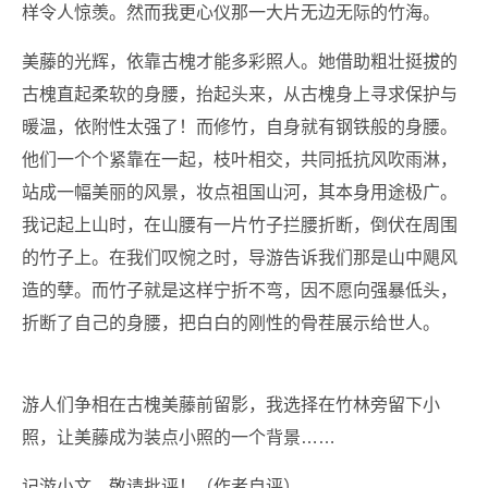
样令人惊羡。然而我更心仪那一大片无边无际的竹海。
美藤的光辉，依靠古槐才能多彩照人。她借助粗壮挺拔的
古槐直起柔软的身腰，抬起头来，从古槐身上寻求保护与
暖温，依附性太强了！而修竹，自身就有钢铁般的身腰。
他们一个个紧靠在一起，枝叶相交，共同抵抗风吹雨淋，
站成一幅美丽的风景，妆点祖国山河，其本身用途极广。
我记起上山时，在山腰有一片竹子拦腰折断，倒伏在周围
的竹子上。在我们叹惋之时，导游告诉我们那是山中飓风
造的孽。而竹子就是这样宁折不弯，因不愿向强暴低头，
折断了自己的身腰，把白白的刚性的骨茬展示给世人。
游人们争相在古槐美藤前留影，我选择在竹林旁留下小
照，让美藤成为装点小照的一个背景……
记游小文，敬请批评！（作者自评）