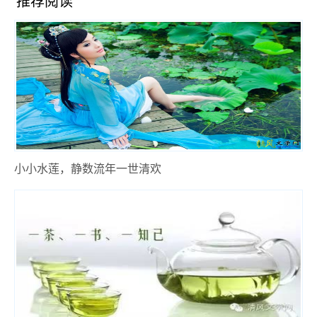
推荐阅读
小小水莲，静数流年一世清欢