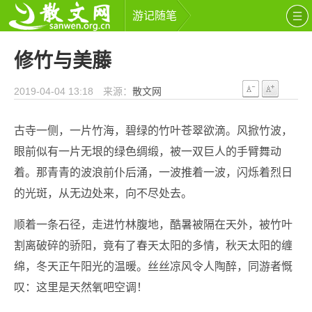
游记随笔
修竹与美藤
2019-04-04 13:18 来源：
散文网
古寺一侧，一片竹海，碧绿的竹叶苍翠欲滴。风掀竹波，
眼前似有一片无垠的绿色绸缎，被一双巨人的手臂舞动
着。那青青的波浪前仆后涌，一波推着一波，闪烁着烈日
的光斑，从无边处来，向不尽处去。
顺着一条石径，走进竹林腹地，酷暑被隔在天外，被竹叶
割离破碎的骄阳，竟有了春天太阳的多情，秋天太阳的缠
绵，冬天正午阳光的温暖。丝丝凉风令人陶醉，同游者慨
叹：这里是天然氧吧空调！