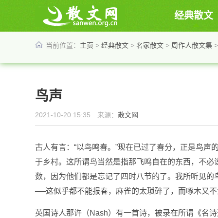
经典散文
当前位置：
主页
>
经典散文
>
名家散文
>
周作人散文集
>
鸟声
2021-10-20 15:35 来源：
散文网
古人有言：“以鸟鸣春。”现在已过了春分，正是鸟声
于乡村。这所谓鸟当然是指那飞鸣自在的东西，不必
数，因为他们都是忘记了四时八节的了。我所听见的
──这似乎都不能报春，麻雀的太琐碎了，而啄木又
英国诗人那许（Nash）有一首诗，被录在所谓《名诗选）