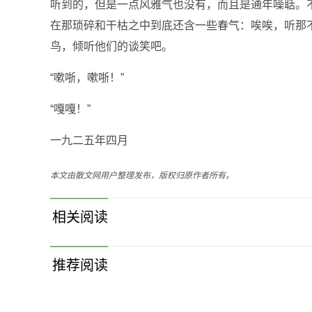
听到的，但是一点风雅气也没有，而且是通年噪聒。
在那琐碎和干枯之中到底还含一些春气：唉唉，听那
鸟，倾听他们的谈笑吧。
“嗽哳，嗽哳！”
“嘎嘎！”
一九二五年四月
本文由散文网用户整理发布，版权归原作者所有。
相关阅读
推荐阅读