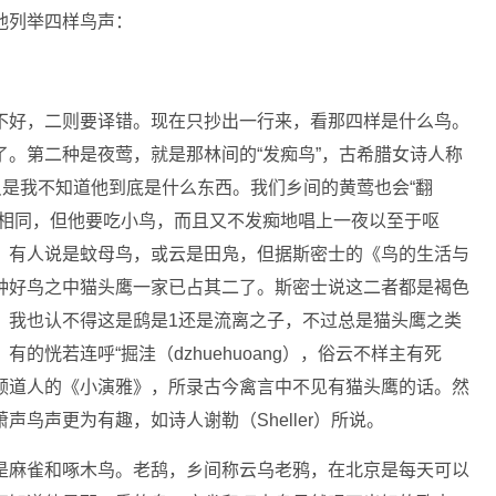
他列举四样鸟声：
不好，二则要译错。现在只抄出一行来，看那四样是什么鸟。
。第二种是夜莺，就是那林间的“发痴鸟”，古希腊女诗人称
只是我不知道他到底是什么东西。我们乡间的黄莺也会“翻
弟相同，但他要吃小鸟，而且又不发痴地唱上一夜以至于呕
，有人说是蚊母鸟，或云是田凫，但据斯密士的《鸟的生活与
种好鸟之中猫头鹰一家已占其二了。斯密士说这二者都是褐色
，我也认不得这是鸱是1还是流离之子，不过总是猫头鹰之类
恍若连呼“掘洼（dzhuehuoang），俗云不样主有死
颓道人的《小演雅》，所录古今禽言中不见有猫头鹰的话。然
鸟声更为有趣，如诗人谢勒（Sheller）所说。
是麻雀和啄木鸟。老鸹，乡间称云乌老鸦，在北京是每天可以