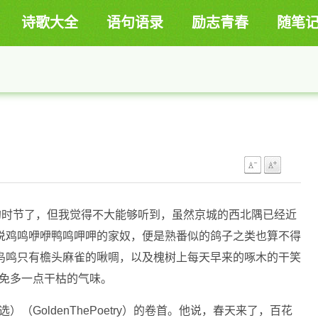
诗歌大全
语句语录
励志青春
随笔
的时节了，但我觉得不大能够听到，虽然京城的西北隅已经近
说鸡鸣咿咿鸭鸣呷呷的家奴，便是熟番似的鸽子之类也算不得
鸟鸣只有檐头麻雀的啾啁，以及槐树上每天早来的啄木的干笑
不免多一点干枯的气味。
（GoldenThePoetry）的卷首。他说，春天来了，百花