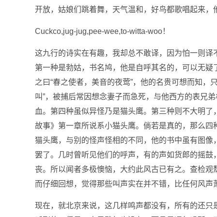
开放，姑娘们跳着舞，天气温和，好鸟都歌唱起来，
Cuckco,jug-jug,pee-wee,to-witta-woo！
这九行的诗实在有趣，我却总不敢译，因为怕一则译
第一种是勃姑，书名鸠，他是自呼其名的，可以无疑了
之曰“春之使者，美音的夜莺”，他的名贵可想而知，
叫”，被捕后常因想念妻子而急死，与他西方的表兄
血。第四种虽似异怪乃是猫头鹰。第三种则不大明了
故事》第一章所说系小猫头鹰。倘若是真的，那么四
猫头鹰，与别的怪声怪相的不同，他的书中虽有图像
罢了。几时曾听见他们的呼声，有的声如货郎的摇鼓，有的
丧。所以闻者多极懊恼，大约此风古已有之。查检观
而仔细回想，觉得那些叫声实在并不错，比任何风声萧声
现在，就北京来说，这几样鸣声都没有，所有的还只