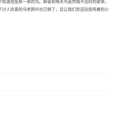
不知道他是那一季的鸟。麻雀和啄木鸟虽然唱不出好的歌来，
不讨人欢喜的乌老鸦叫也已够了，且让我们欢迎这些鸣春的小