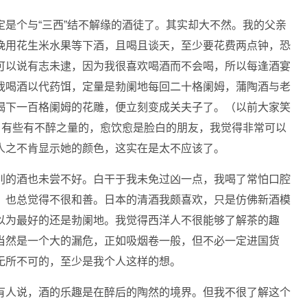
是个与“三西”结不解缘的酒徒了。其实却大不然。我的父亲
晚用花生米水果等下酒，且喝且谈天，至少要花费两点钟，恐
可以说有志未逮，因为我很喜欢喝酒而不会喝，所以每逢酒宴
我喝酒以代药饵，定量是勃阑地每回二十格阑姆，蒲陶酒与老
喝下一百格阑姆的花雕，便立刻变成关夫子了。（以前大家笑
）有些有不醉之量的，愈饮愈是脸白的朋友，我觉得非常可以
人之不肯显示她的颜色，这实在是太不应该了。
别的酒也未尝不好。白干于我未免过凶一点，我喝了常怕口腔
，也总觉得不很和善。日本的清酒我颇喜欢，只是仿佛新酒模
以为最好的还是勃阑地。我觉得西洋人不很能够了解茶的趣
当然是一个大的漏危，正如吸烟卷一般，但不必一定进国货
无所不可的，至少是我个人这样的想。
有人说，酒的乐趣是在醉后的陶然的境界。但我不很了解这个