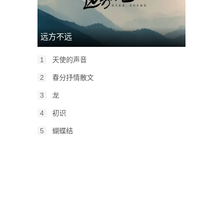
远方不远
1
天使的声音
2
春分抒情散文
3
龙
4
初识
5
蝴蝶结