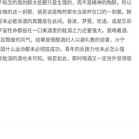
不知怎的我的醉大抵都只是生理的，而不是精神的陶醉。所以
在做的这一刹那，倘若说是陶然那也当是杯在口的一刻罢。醉
却未必能说酒的真趣是在此间。昏迷，梦霓，吃语，或是忘却
宇宙性命都投在一口美酒里的耽溺之力还要强大。我喝着酒，
引起颓废的风气，结果是借醇酒妇人以避礼教的迫害，沙宁
在中国什么运动都未必彻底成功，青年的反拨力也未必怎么强
非耽溺的酒也未可知。倘若如此，那时喝酒又一定另外觉得很