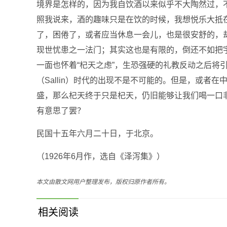
境界是怎样的，因为我自饮酒以来似乎不大陶然过，
照我说来，酒的趣味只是在饮的时候，我想悦乐大抵
了，困倦了，或者应当休息一会儿，也是很安舒的，
现世忧患之一法门；其实这也是有限的，倒还不如把
一面也怀着“杞天之虑”，生恐强硬的礼教反动之后将
（Sallin）时代的出现不是不可能的。但是，或者
盛，那么杞天终于只是杞天，仍旧能够让我们喝一口
有意思了罢？
民国十五年六月二十日，于北京。
（1926年6月作，选自《泽泻集》）
本文由散文网用户整理发布，版权归原作者所有。
相关阅读