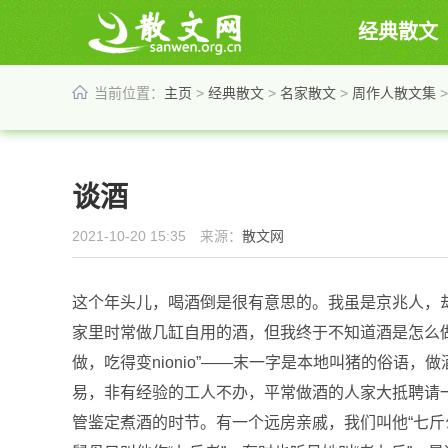
经典散文
当前位置：
主页
>
经典散文
>
名家散文
>
周作人散文集
>
谈酒
2021-10-20 15:35 来源：
散文网
这个年头儿，喝酒倒是很有意思的。我虽是京兆人，
家里时常做几缸自用的酒，但我终于不知道酒是怎么
做，吃得变nionio”——末一字是本地叫猪的俗语
易，非有经验的工人不办，平常做酒的人家大抵聘请一
管鉴定煮酒的时节。有一个远房亲戚，我们叫他“七斤