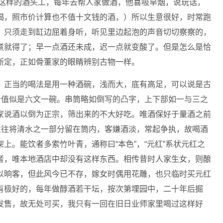
，是这样的酒头工，每年去帮人家做酒，他喜吸旱烟，说玩话，
喝，照市价计算也不值十文钱的酒，）所以生意很好，时常跑
，只须走到缸边屈着身听，听见里边起泡的声音切切察察的，
煮就得了；早一点酒还未成，迟一点就变酸了。但是怎么是恰
断定，正如骨董家的眼睛辨别古物一样。
。正当的喝法是用一种酒碗，浅而大，底有高足，可以说是古
价值似是六文一碗。串筒略如倒写的凸字，上下部如一与三之
家说酒以倒为正宗，筛出来的不大好吃。唯酒保好于量酒之前
往往将清水之一部分留在筒内，客嫌酒淡，常起争执，故喝酒
上。能饮者多索竹叶青，通称曰“本色”，“元红”系状元红之
者，唯本地酒店中却没有这样东西。相传昔时人家生女，则酿
以晌客，但此风今已不存，嫁女时偶用花雕，也只临时买元红
有极好的，每年做醇酒若干坛，按次第埋园中，二十年后掘
发售，故无处可买，我只有一回在旧日业师家里喝过这样好