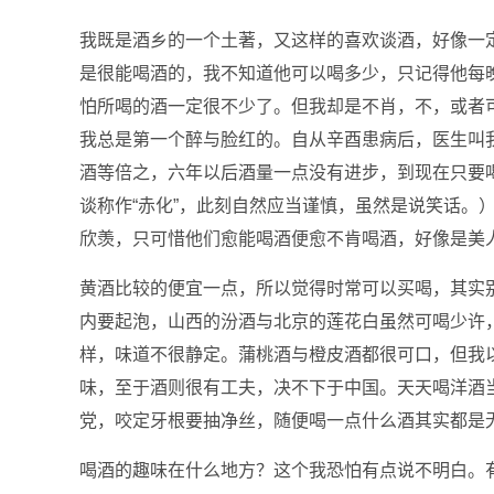
我既是酒乡的一个土著，又这样的喜欢谈酒，好像一定
是很能喝酒的，我不知道他可以喝多少，只记得他每
怕所喝的酒一定很不少了。但我却是不肖，不，或者
我总是第一个醉与脸红的。自从辛酉患病后，医生叫
酒等倍之，六年以后酒量一点没有进步，到现在只要
谈称作“赤化”，此刻自然应当谨慎，虽然是说笑话。
欣羡，只可惜他们愈能喝酒便愈不肯喝酒，好像是美
黄酒比较的便宜一点，所以觉得时常可以买喝，其实
内要起泡，山西的汾酒与北京的莲花白虽然可喝少许
样，味道不很静定。蒲桃酒与橙皮酒都很可口，但我
味，至于酒则很有工夫，决不下于中国。天天喝洋酒
党，咬定牙根要抽净丝，随便喝一点什么酒其实都是
喝酒的趣味在什么地方？这个我恐怕有点说不明白。