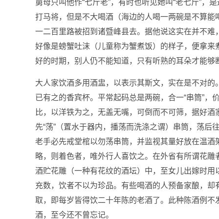
舅母只叫他作“七斤老”，有时也听见她叫“老七斤”
打马将，但是不大喝酒（海边的人喝一两碗是不算能
一二百里路被招到诸暨峰县去。据他说这实在并不难
好像是螃蟹吐沫（儿童称为蟹煮饭）的样子，便拿来
好的时期，别人仍不能知道，只有听熟的耳朵才能够
大人家饮酒多用酒盅，以表示其斯文，实在是不对的
已有之的香宾杯。平常起码总是两碗，合一“串筒”，
比，以洋铁为之，无盖无嘴，可倒而不可筛，据好酒
先“荡”（置水于器内，播荡而洗涤之谓）串筒，荡后
老手必先戒堂棺以勿荡串筒，并监视其量好放在温酒架
略，则着色者，唯外行人喜饮之。在外省有所谓花雕
酒贮花雕（一种有花纹的酒坛）中，至女儿出嫁时用
充数，饮者不以为珍品。有些喝酒的人预备家酿，却
取，即每岁皆得饮二十年陈的老酒了。此种陈酒例不
酒，至今还不曾忘记。