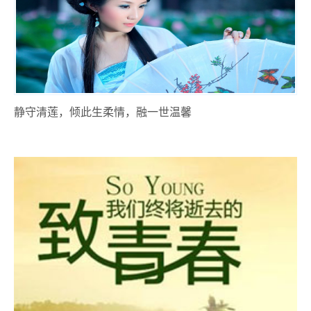
静守清莲，倾此生柔情，融一世温馨