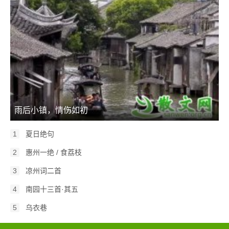
雨后小镇，情伤如初
1
夏日绝句
2
惠州一绝 / 食荔枝
3
凉州词二首
4
南园十三首·其五
5
乌衣巷