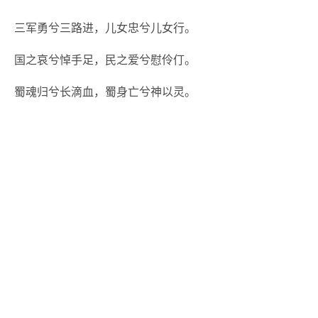
三军勇兮三路进，儿女忠兮儿女行。
国之哀兮悼手足，民之爱兮慰伶仃。
蜀魂归兮长滴血，蜀身亡兮神以灵。