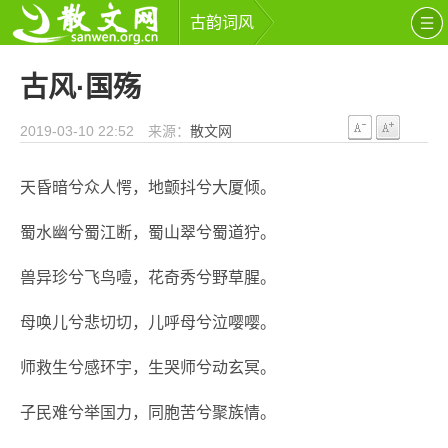
古韵词风
古风·国殇
2019-03-10 22:52 来源：
散文网
天昏暗兮众人愕，地颤抖兮大厦倾。
蜀水幽兮蜀江断，蜀山翠兮蜀道狞。
兽异珍兮飞鸟噎，花奇秀兮野草腥。
母唤儿兮悲切切，儿呼母兮泣嘤嘤。
师救生兮感环宇，生哭师兮动玄冥。
子民难兮举国力，同胞苦兮聚族情。