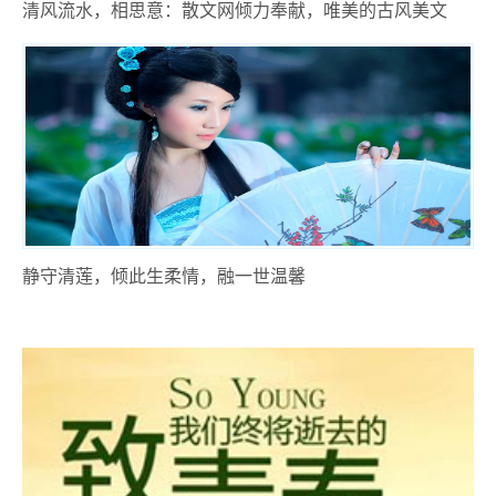
清风流水，相思意：散文网倾力奉献，唯美的古风美文
静守清莲，倾此生柔情，融一世温馨