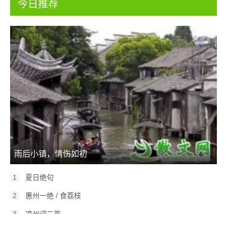
今日推荐
雨后小镇，情伤如初
1
夏日绝句
2
惠州一绝 / 食荔枝
3
凉州词二首