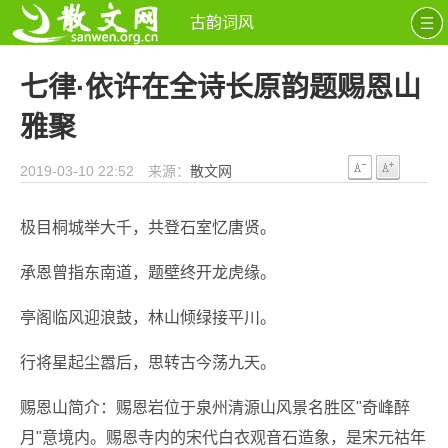
古韵词风
七律·依许在全诗长原韵题赐恩山
雅聚
2019-03-10 22:52 来源：
散文网
极目桐城举大千，共登石室忆唐贤。
承恩曾指东南道，题壁终开龙虎缘。
亭阁临风迎浪鼓，林山倾绿接平川。
行将星起尘嚣后，思转古今荡九天。
赐恩山简介：赐恩岩位于泉州清源山风景名胜区"奇峰醉
月"意境内。赐恩寺内的宋代白衣观音石造象，是宋元祜年