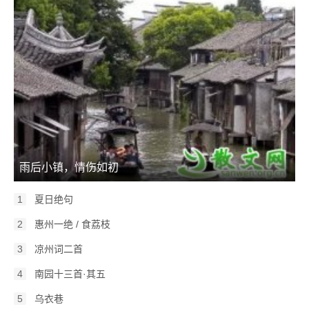
雨后小镇，情伤如初
1
夏日绝句
2
惠州一绝 / 食荔枝
3
凉州词二首
4
南园十三首·其五
5
乌衣巷