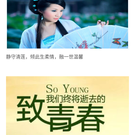
静守清莲，倾此生柔情，融一世温馨