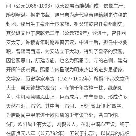
间（公元1086~1093）以天然岩石雕刻而成，佛像庄严，
雕刻精湛。据史书载，赐恩岩为唐代皇帝赐给刺史许稷的
封地。稷出生于泉州仕宦家族，祖父辅乾曾任泉州刺史，
其父懋文也于唐乾元二年（公元759年）登进士，曾任西
安太守。许稷青年时期寒窗苦读，中进士后，担任中枢要
职，曾随驾西巡，为安边立下大功，得到了皇帝的赏赐，
因名赐恩山，所建寺庙，也名为赐恩寺。寺的右侧，建有
开闽许氏宗祠。赐恩寺内楹联为明末杰出的进步思想家，
文学家，历史学家李贽（1527~1602年）所撰"不必文章称
大士，虽无钟鼓亦观音）。寺前千年古樟一株，绿荫如
盖，生机勃勃赐恩山上，巨石成片，垒垒叠叠，形成许多
天然石洞，石室。其中有一石洞，上刻"高山仰止"四字，
为唐朝闽中甲第进士欧阳詹的少年读书处，名曰"欧阳
洞"。欧阳詹少有大志，刚毅过人，在洞中潜心苦读，终于
在唐贞元八年（公元792年）"五试于礼部"，以优异的成绩