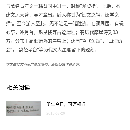
与著名青年文士韩愈同中进士，时称"龙虎榜"。此后，福
建文风大盛，英才辈出。后人称其为"闽文之祖，闽学之
师"。至今游人至此，无不驻足一睹胜迹。在洞周围，有玩
心亭，邀月台，魁星楼等古迹遗址；有历代摩崖诗刻83
方，分布于高低错落的崖璧上；还有"鸢飞鱼跃"，"山海奇
会"，"鹤径琴台"等历代文人墨客留下的题刻。
本文由散文网用户整理发布，版权归原作者所有。
相关阅读
明年今日，可否相遇
2016-07-20