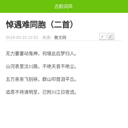
古韵词风
悼遇难同胞（二首）
2019-03-10 22:52 来源：
散文网
无力萋萋动鬼神，何堪此后梦归人。
山河表里汶川路，不绝天音不绝尘。
五万亲亲飞别袂，群山叩首泪平丘。
追思不待清明至，已附川江日夜流。